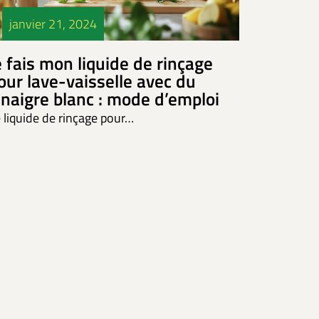
janvier 21, 2024
e fais mon liquide de rinçage
our lave-vaisselle avec du
inaigre blanc : mode d’emploi
 liquide de rinçage pour…